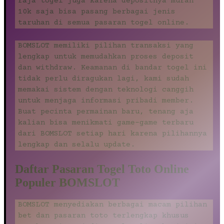
raja togel juga karena depositnya murah
10k saja bisa pasang berbagai jenis
taruhan di semua pasaran togel online.
BOMSLOT memiliki pilihan transaksi yang
lengkap untuk memudahkan proses deposit
dan withdraw. Keamanan di bandar togel ini
tidak perlu diragukan lagi, kami sudah
memakai sistem dengan teknologi canggih
untuk menjaga informasi pribadi member.
Buat pecinta permainan baru, tenang aja
kalian bisa menikmati game-game terbaru
dari BOMSLOT setiap hari karena pilihannya
lengkap dan selalu update.
Daftar Pasaran Togel Toto Online
Populer BOMSLOT
BOMSLOT menyediakan berbagai macam pilihan
bet dan pasaran toto terlengkap khusus