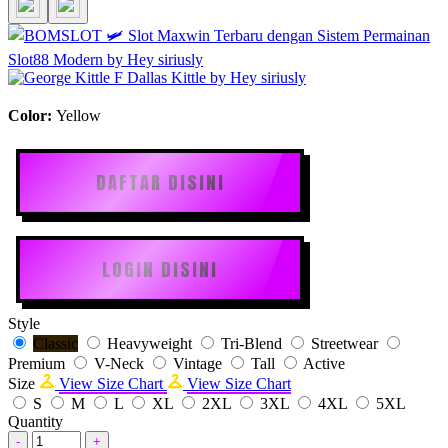
Color:
Yellow
DAFTAR DISINI
LOGIN DISINI
Style
Classic
Heavyweight
Tri-Blend
Streetwear
Premium
V-Neck
Vintage
Tall
Active
Size
View Size Chart
View Size Chart
S
M
L
XL
2XL
3XL
4XL
5XL
Quantity
-
+