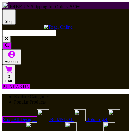
FREE
US Shipping for Orders
$20+
Shop
Account
0
Cart
BUAT AKUN
Explore Categories
Popular Products
Shop All Designs
BOMSLOT
Toto Togel