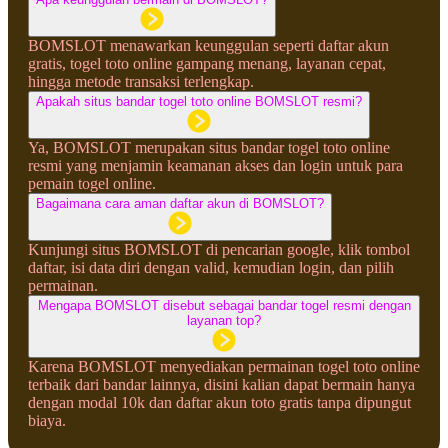
BOMSLOT menawarkan keunggulan seperti daftar akun
gratis, togel toto online gampang menang, layanan cepat,
hingga metode transaksi terlengkap.
Apakah situs bandar togel toto online BOMSLOT resmi?
Ya, BOMSLOT merupakan situs bandar togel toto online
resmi yang menjamin keamanan akses dan login untuk para
pemain togel online.
Bagaimana cara aman daftar akun di BOMSLOT?
Kunjungi situs BOMSLOT di pencarian google, klik tombol
daftar, isi data diri dengan valid, kemudian login, dan pilih
permainan.
Mengapa BOMSLOT disebut sebagai bandar togel resmi dengan
layanan top?
Karena BOMSLOT menyediakan permainan togel toto online
terbaik dari bandar lainnya, disini kalian dapat bermain hanya
dengan modal 10k dan daftar akun toto gratis tanpa dipungut
biaya.