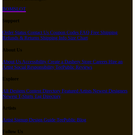
BOMSLOT
Support
Order Status
Contact Us
Coupon Codes
FAQ
Free Shipping
Refunds & Returns
Shipping Info
Size Chart
About Us
About Us
Accessibility
Create a Dashery Store
Careers
Hire an
Artist
Social Responsibility
TeePublic Reviews
Explore
All Designs
Content Directory
Featured Artists
Newest Designers
Newest T-Shirts
Tag Directory
Artists
Artist Signup
Design Guide
TeePublic Blog
Follow Us