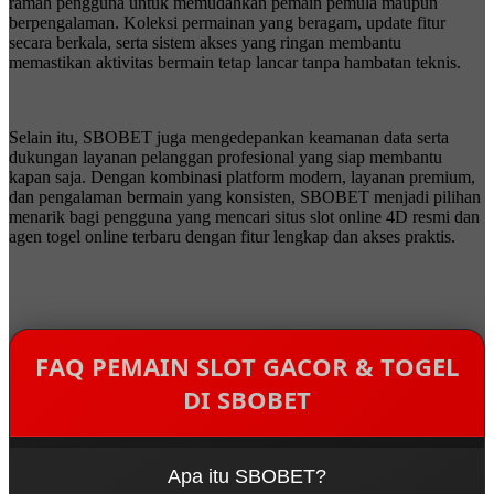
ramah pengguna untuk memudahkan pemain pemula maupun
berpengalaman. Koleksi permainan yang beragam, update fitur
secara berkala, serta sistem akses yang ringan membantu
memastikan aktivitas bermain tetap lancar tanpa hambatan teknis.
Selain itu, SBOBET juga mengedepankan keamanan data serta
dukungan layanan pelanggan profesional yang siap membantu
kapan saja. Dengan kombinasi platform modern, layanan premium,
dan pengalaman bermain yang konsisten, SBOBET menjadi pilihan
menarik bagi pengguna yang mencari situs slot online 4D resmi dan
agen togel online terbaru dengan fitur lengkap dan akses praktis.
FAQ PEMAIN SLOT GACOR & TOGEL
DI SBOBET
Apa itu SBOBET?