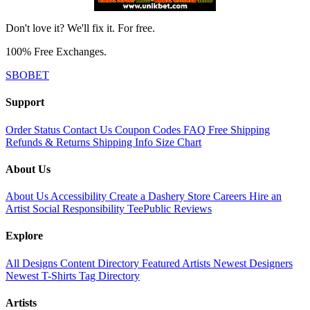
Don't love it? We'll fix it. For free.
100% Free Exchanges.
SBOBET
Support
Order Status
Contact Us
Coupon Codes
FAQ
Free Shipping
Refunds & Returns
Shipping Info
Size Chart
About Us
About Us
Accessibility
Create a Dashery Store
Careers
Hire an
Artist
Social Responsibility
TeePublic Reviews
Explore
All Designs
Content Directory
Featured Artists
Newest Designers
Newest T-Shirts
Tag Directory
Artists