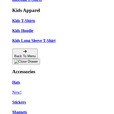
Kids Apparel
Kids T-Shirts
Kids Hoodie
Kids Long Sleeve T-Shirt
Back To Menu
Accessories
Hats
New!
Stickers
Magnets