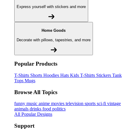
Express yourself with stickers and more
Home Goods
Decorate with pillows, tapestries, and more
Popular Products
T-Shirts
Shorts
Hoodies
Hats
Kids T-Shirts
Stickers
Tank
Tops
Mugs
Browse All Topics
funny
music
anime
movies
television
sports
sci-fi
vintage
animals
drinks
food
politics
All Popular Designs
Support