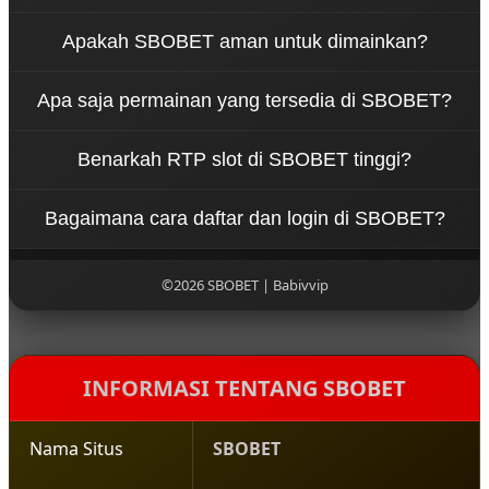
SBOBET adalah platform permainan slot gacor dan
Apakah SBOBET aman untuk dimainkan?
togel online terpercaya yang menyediakan
berbagai game populer dengan RTP tinggi dan
Ya. SBOBET menggunakan sistem keamanan
sistem yang stabil.
Apa saja permainan yang tersedia di SBOBET?
modern untuk melindungi data dan transaksi
pemain, sehingga bermain lebih nyaman dan aman.
SBOBET menyediakan slot online gacor dari
Benarkah RTP slot di SBOBET tinggi?
provider ternama serta permainan togel populer
dengan pasaran lengkap.
SBOBET menghadirkan pilihan slot dengan RTP
Bagaimana cara daftar dan login di SBOBET?
tinggi yang diperbarui secara berkala untuk
memberikan peluang bermain yang lebih optimal.
Pemain cukup melakukan pendaftaran melalui
form yang tersedia, lalu login menggunakan akun
©2026 SBOBET | Babivvip
yang sudah dibuat untuk langsung bermain.
INFORMASI TENTANG SBOBET
Nama Situs
SBOBET