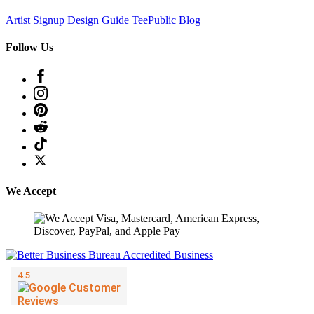
Artist Signup
Design Guide
TeePublic Blog
Follow Us
We Accept