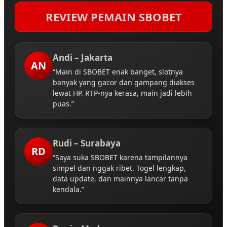
REVIEW PEMAIN SBOBET
Andi – Jakarta
AN
“Main di SBOBET enak banget, slotnya
banyak yang gacor dan gampang diakses
lewat HP. RTP-nya kerasa, main jadi lebih
puas.”
Rudi – Surabaya
RD
“Saya suka SBOBET karena tampilannya
simpel dan nggak ribet. Togel lengkap,
data update, dan mainnya lancar tanpa
kendala.”