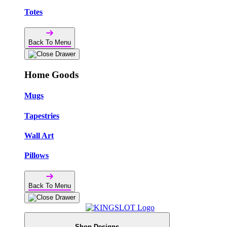
Totes
Back To Menu
Home Goods
Mugs
Tapestries
Wall Art
Pillows
Back To Menu
Shop Designs