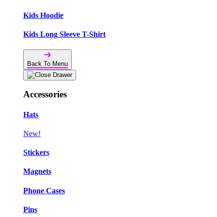
Kids Hoodie
Kids Long Sleeve T-Shirt
Back To Menu
Accessories
Hats
New!
Stickers
Magnets
Phone Cases
Pins