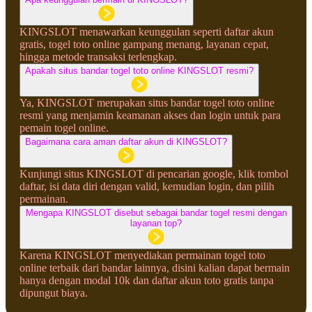
KINGSLOT menawarkan keunggulan seperti daftar akun
gratis, togel toto online gampang menang, layanan cepat,
hingga metode transaksi terlengkap.
Apakah situs bandar togel toto online KINGSLOT resmi?
Ya, KINGSLOT merupakan situs bandar togel toto online
resmi yang menjamin keamanan akses dan login untuk para
pemain togel online.
Bagaimana cara aman daftar akun di KINGSLOT?
Kunjungi situs KINGSLOT di pencarian google, klik tombol
daftar, isi data diri dengan valid, kemudian login, dan pilih
permainan.
Mengapa KINGSLOT disebut sebagai bandar togel resmi dengan
layanan top?
Karena KINGSLOT menyediakan permainan togel toto
online terbaik dari bandar lainnya, disini kalian dapat bermain
hanya dengan modal 10k dan daftar akun toto gratis tanpa
dipungut biaya.