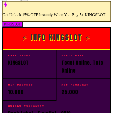
Get
Unlock 15%
OFF Instantly When You Buy
5+ KINGSLOT
KINGSLOT
⚡ INFO KINGSLOT ⚡
NAMA SITUS
JENIS GAME
KINGSLOT
Togel Online, Toto
Online
MIN DEPOSIT
MIN WITHDRAW
10.000
25.000
METODE TRANSAKSI