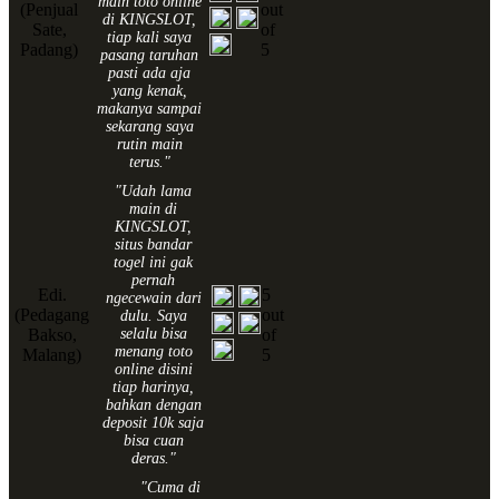
main toto online
(Penjual
out
di KINGSLOT,
Sate,
of
tiap kali saya
Padang)
5
pasang taruhan
pasti ada aja
yang kenak,
makanya sampai
sekarang saya
rutin main
terus."
"Udah lama
main di
KINGSLOT,
situs bandar
togel ini gak
pernah
Edi.
5
ngecewain dari
(Pedagang
out
dulu. Saya
Bakso,
selalu bisa
of
menang toto
Malang)
5
online disini
tiap harinya,
bahkan dengan
deposit 10k saja
bisa cuan
deras."
"Cuma di