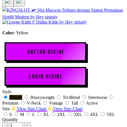
Color:
Yellow
DAFTAR DISINI
LOGIN DISINI
Style
Classic
Heavyweight
Tri-Blend
Streetwear
Premium
V-Neck
Vintage
Tall
Active
Size
View Size Chart
View Size Chart
S
M
L
XL
2XL
3XL
4XL
5XL
Quantity
-
+