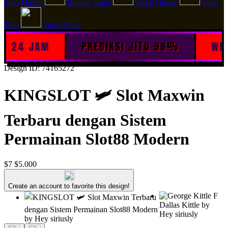
Toto Macau
Bandar Togel
Togel Online
Situs
Toto
Toto Online
JAM
PREDIKSI JITU 98%
WD CEPAT 
Design ID: 74165272
KINGSLOT 🛩️ Slot Maxwin
Terbaru dengan Sistem
Permainan Slot88 Modern
$7
$5.000
Create an account to favorite this design!