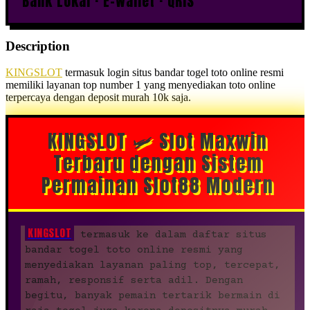
Bank Lokal · E-wallet · QRIS
Description
KINGSLOT
termasuk login situs bandar togel toto online resmi
memiliki layanan top number 1 yang menyediakan toto online
terpercaya dengan deposit murah 10k saja.
KINGSLOT 🛩️ Slot Maxwin
Terbaru dengan Sistem
Permainan Slot88 Modern
KINGSLOT
termasuk ke dalam daftar situs
bandar togel toto online resmi yang
menyediakan layanan paling top, tercepat,
ramah, responsif serta adil. Dengan
begitu, banyak pemain tertarik bermain di